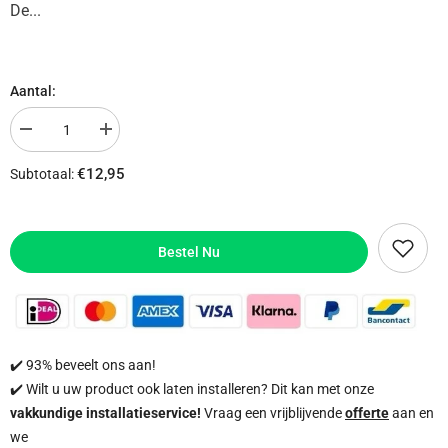
De...
Aantal:
Aantal
Aantal
verlagen
verhogen
voor
voor
€12,95
Subtotaal:
AJAX
AJAX
Frame
Frame
(2
(2
seats)
seats)
Bestel Nu
✔️ 93% beveelt ons aan!
✔️ Wilt u uw product ook laten installeren? Dit kan met onze
vakkundige installatieservice!
Vraag een vrijblijvende
offerte
aan en
we