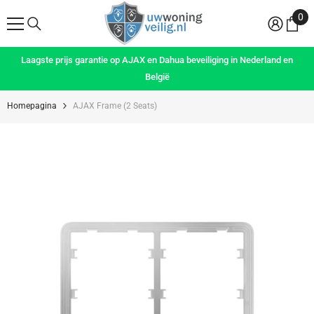
Meteen Naar De Content
0
0
art
Laagste prijs garantie op AJAX en Dahua beveiliging in Nederland en
België
Homepagina
AJAX Frame (2 Seats)