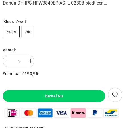
Dahua DH-IPC-HFW3849EP-AS-IL-0280B biedt een...
Kleur:
Zwart
Zwart
Wit
Aantal:
Aantal
Aantal
verlagen
verhogen
voor
voor
€193,95
Subtotaal:
Dahua
Dahua
DH-
DH-
IPC-
IPC-
HFW3849EP-
HFW3849EP-
AS-
AS-
IL-
IL-
Bestel Nu
0280B
0280B