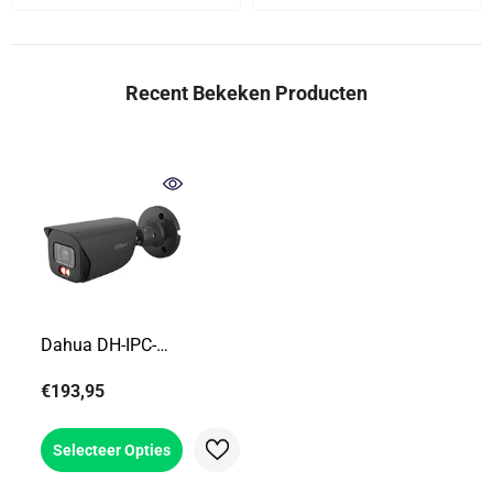
Recent Bekeken Producten
Dahua DH-IPC-
HFW3849EP-AS-
€193,95
IL-0280B
Selecteer Opties